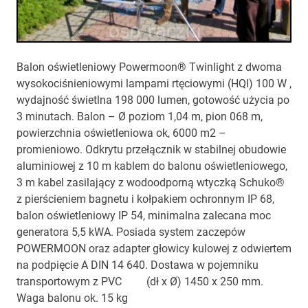
Balon oświetleniowy Powermoon® Twinlight z dwoma
wysokociśnieniowymi lampami rtęciowymi (HQI) 100 W ,
wydajność świetlna 198 000 lumen, gotowość użycia po
3 minutach. Balon – Ø poziom 1,04 m, pion 068 m,
powierzchnia oświetleniowa ok, 6000 m2 –
promieniowo. Odkrytu przełącznik w stabilnej obudowie
aluminiowej z 10 m kablem do balonu oświetleniowego,
3 m kabel zasilający z wodoodporną wtyczką Schuko®
z pierścieniem bagnetu i kołpakiem ochronnym IP 68,
balon oświetleniowy IP 54, minimalna zalecana moc
generatora 5,5 kWA. Posiada system zaczepów
POWERMOON oraz adapter głowicy kulowej z odwiertem
na podpięcie A DIN 14 640. Dostawa w pojemniku
transportowym z PVC (dł x Ø) 1450 x 250 mm.
Waga balonu ok. 15 kg