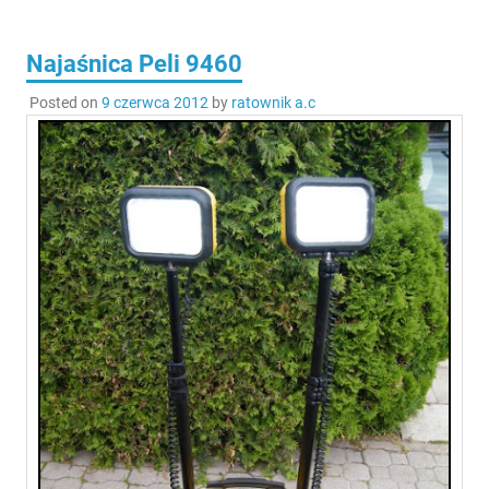
Najaśnica Peli 9460
Posted on
9 czerwca 2012
by
ratownik a.c