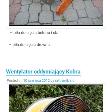
– piła do cięcia betonu i stali
– piła do cięcia drewna
Wentylator oddymiający Kobra
Posted on
10 czerwca 2012
by
ratownik a.c