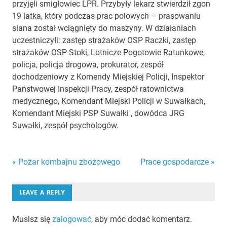
przyjęli smigłowiec LPR. Przybyły lekarz stwierdził zgon
19 latka, który podczas prac polowych – prasowaniu
siana został wciągnięty do maszyny. W działaniach
uczestniczyłi: zastęp strażaków OSP Raczki, zastęp
strażaków OSP Stoki, Lotnicze Pogotowie Ratunkowe,
policja, policja drogowa, prokurator, zespół
dochodzeniowy z Komendy Miejskiej Policji, Inspektor
Państwowej Inspekcji Pracy, zespół ratownictwa
medycznego, Komendant Miejski Policji w Suwałkach,
Komendant Miejski PSP Suwałki , dowódca JRG
Suwałki, zespół psychologów.
Nawigacja
« Pożar kombajnu zbożowego
Prace gospodarcze »
wpisu
LEAVE A REPLY
Musisz się
zalogować
, aby móc dodać komentarz.