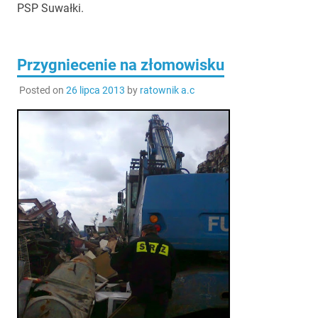
PSP Suwałki.
Przygniecenie na złomowisku
Posted on
26 lipca 2013
by
ratownik a.c