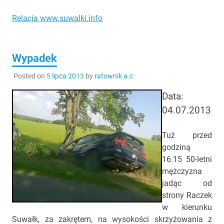
Relacja www.suwalki.info
Wypadek
Posted on
5 lipca 2013
by
ratownik a.c
Data:
04.07.2013
Tuż przed
godziną
16.15 50-letni
mężczyzna
jadąc od
strony Raczek
w kierunku
Suwałk, za zakrętem, na wysokości skrzyżowania z