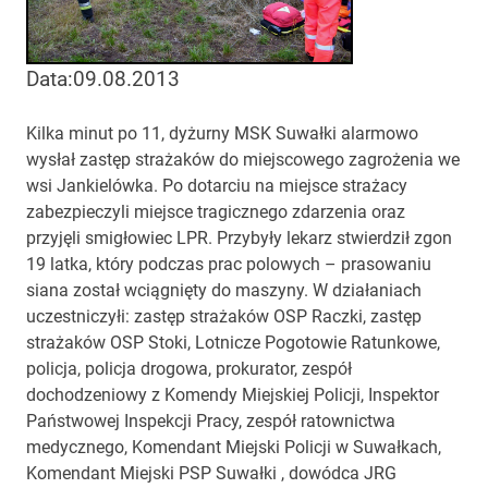
Data:09.08.2013
Kilka minut po 11, dyżurny MSK Suwałki alarmowo
wysłał zastęp strażaków do miejscowego zagrożenia we
wsi Jankielówka. Po dotarciu na miejsce strażacy
zabezpieczyli miejsce tragicznego zdarzenia oraz
przyjęli smigłowiec LPR. Przybyły lekarz stwierdził zgon
19 latka, który podczas prac polowych – prasowaniu
siana został wciągnięty do maszyny. W działaniach
uczestniczyłi: zastęp strażaków OSP Raczki, zastęp
strażaków OSP Stoki, Lotnicze Pogotowie Ratunkowe,
policja, policja drogowa, prokurator, zespół
dochodzeniowy z Komendy Miejskiej Policji, Inspektor
Państwowej Inspekcji Pracy, zespół ratownictwa
medycznego, Komendant Miejski Policji w Suwałkach,
Komendant Miejski PSP Suwałki , dowódca JRG