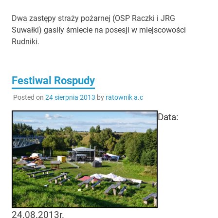
Dwa zastępy straży pożarnej (OSP Raczki i JRG
Suwałki) gasiły śmiecie na posesji w miejscowości
Rudniki.
Festiwal Rospudy
Posted on
24 sierpnia 2013
by
ratownik a.c
Data:
24.08.2013r.