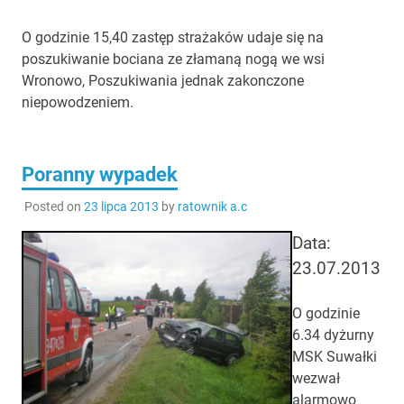
O godzinie 15,40 zastęp strażaków udaje się na
poszukiwanie bociana ze złamaną nogą we wsi
Wronowo, Poszukiwania jednak zakonczone
niepowodzeniem.
Poranny wypadek
Posted on
23 lipca 2013
by
ratownik a.c
Data:
23.07.2013
O godzinie
6.34 dyżurny
MSK Suwałki
wezwał
alarmowo