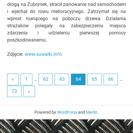
drogą na Żubrynek, stracił panowanie nad samochodem
i wjechał do rowu melioracyjnego. Zatrzymał się na
wprost rosnącego na poboczu drzewa. Działania
strażaków polegały na zabezpieczeniu miejsca
zdarzenia i udzieleniu pierwszej pomocy
poszkodowanemu.
Zdjęcie:
www.suwalki.info
«
1
…
62
63
64
65
66
…
73
»
Powered by
WordPress
and
Merlin
.