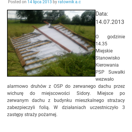
Posted on
14 lipca 2013
by
ratownik a.c
Data:
14.07.2013
O godzinie
14.35
Miejskie
Stanowisko
Kierowania
PSP Suwałki
wezwało
alarmowo druhów z OSP do zerwanego dachu przez
wichurę do miejscowości Sidory. Miejsce po
zerwanym dachu z budynku mieszkalnego strażacy
zabezpieczyli folią. W działaniach uczestniczyło 3
zastępy straży pożarnej.