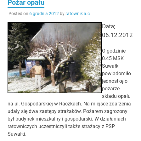
Pożar opału
Posted on
6 grudnia 2012
by
ratownik a.c
Data;
06.12.2012
O godzinie
0.45 MSK
Suwałki
powiadomiło
jednostkę o
pożarze
składu opału
na ul. Gospodarskiej w Raczkach. Na miejsce zdarzenia
udały się dwa zastępy strażaków. Pożarem zagrożony
był budynek mieszkalny i gospodarski. W działaniach
ratowniczych uczestniczyli także strażacy z PSP
Suwałki.