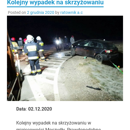
Kolejny wypadek na skrzyżowaniu
Posted on
2 grudnia 2020
by
ratownik a.c
Data
:
02.12.2020
Kolejny wypadek na skrzyżowaniu w
miejscowości Moczydły. Prawdopodobne