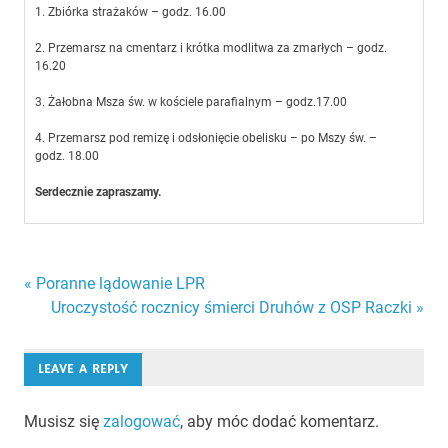
1. Zbiórka strażaków – godz. 16.00
2. Przemarsz na cmentarz i krótka modlitwa za zmarłych – godz.
16.20
3. Żałobna Msza św. w kościele parafialnym – godz.17.00
4. Przemarsz pod remizę i odsłonięcie obelisku – po Mszy św. –
godz. 18.00
Serdecznie zapraszamy.
Nawigacja
« Poranne lądowanie LPR
Uroczystość rocznicy śmierci Druhów z OSP Raczki »
wpisu
LEAVE A REPLY
Musisz się
zalogować
, aby móc dodać komentarz.